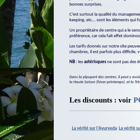
bonnes surprises.
C'est surtout la qualité du management
keeping, etc... sont les éléments qui 
Un propriétaire de centre qui a le sens
préférence, car cela fait effet dominos
Les tarifs donnés sur notre site peuvent
chambres, il est parfois plus difficile
NB
: les
astérisques
ne sont pas des ét
Dans la plpupart des centres, il peut y avo
la Haute Saison (hiver-printemps), et la Tr
Les discounts
: voir
P
La vérité sur l'Ayurveda
La vérité s