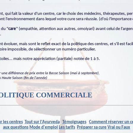
, qui fait la valeur d'un centre, car le choix des médecins, thérapeutes, p
font l'environnement dans lequel votre cure sera réussie. (d'où l'importance 
 du "
care
" (empathie, attention aux autres, omoiyari) avant celui de l'argen
.
 évoluer, mais sont le reflet exact de la politique des centres, et s'il est fa
, voire impossible, de sélectionner un numéro particulier.
oiles... mais notre appréciation (partiale) notée de 1 à 5.
ir une différence de prix entre la Basse Saison (mai à septembre),
ès Haute Saison (fin de l'année)
OLITIQUE COMMERCIALE
ur les centres
Tout sur l'Ayurveda
Témoignages
Comment réserver un c
aux questions
Mode d'emploi
Les tarifs
Préparer sa cure
Vrai ou Faux