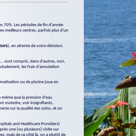
les 70%. Les périodes de fin d'année
es meilleurs centres, parfois plus d'un
jours
), en attente de votre décision;
c... sont compris, dans d'autres, non,
lobalement, les frais d'annulation
limatisation ou de piscine joue en
 de même que la pression d'eau
t moindre, voir insignifiants.
ecte sur la qualité des soins, et on
spitals and Healthcare Providers)
rès une (ou plusieurs) visite sur
s, mais de ce côté là, on a plutôt de