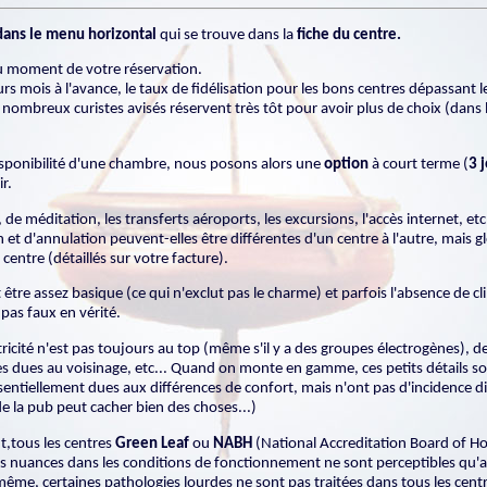
dans le menu horizontal
qui se trouve dans la
fiche du centre.
au moment de votre réservation.
rs mois à l'avance, le taux de fidélisation pour les bons centres dépassant 
ombreux curistes avisés réservent très tôt pour avoir plus de choix (dans l
sponibilité d'une chambre,
nous posons alors une
option
à court terme (
3 
r.
 de méditation, les transferts aéroports, les excursions, l'accès internet, et
et d'annulation peuvent-elles être différentes d'un centre à l'autre, mais g
entre (détaillés sur votre facture).
 être assez basique (ce qui n'exclut pas le charme) et parfois l'absence de c
 pas faux en vérité.
tricité n'est pas toujours au top (même s'il y a des groupes électrogènes),
es dues au voisinage, etc... Quand on monte en gamme, ces petits détails son
sentiellement dues aux différences de confort, mais n'ont pas d'incidence dir
de la pub peut cacher bien des choses...)
t,tous les centres
Green Leaf
ou
NABH
(National Accreditation Board of Ho
es nuances dans les conditions de fonctionnement ne sont perceptibles qu'ap
ême, certaines pathologies lourdes ne sont pas traitées dans tous les centre